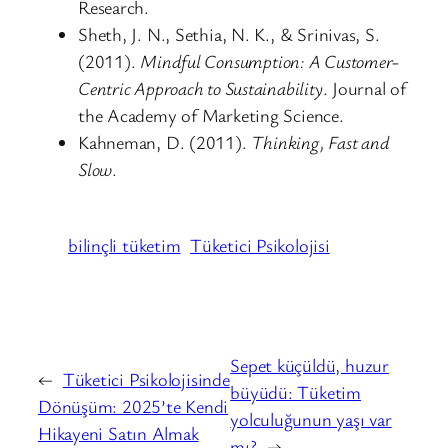
Research.
Sheth, J. N., Sethia, N. K., & Srinivas, S.
(2011).
Mindful Consumption: A Customer-
Centric Approach to Sustainability
. Journal of
the Academy of Marketing Science.
Kahneman, D. (2011).
Thinking, Fast and
Slow
.
bilinçli tüketim
Tüketici Psikolojisi
Sepet küçüldü, huzur
←
Tüketici Psikolojisinde
büyüdü: Tüketim
Dönüşüm: 2025’te Kendi
yolculuğunun yaşı var
Hikayeni Satın Almak
mı?
→