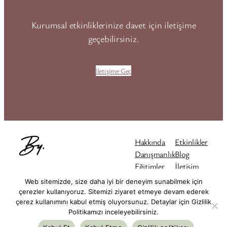
Kurumsal etkinliklerinize davet için iletişime
geçebilirsiniz.
İletişime Geç
Hakkında
Etkinlikler
Danışmanlık
Blog
Eğitimler
İletişim
Instagram
LinkedIn
Mail
Web sitemizde, size daha iyi bir deneyim sunabilmek için
çerezler kullanıyoruz. Sitemizi ziyaret etmeye devam ederek
çerez kullanımını kabul etmiş oluyorsunuz. Detaylar için Gizlilik
© 2025
Begüm Yetişer PhD
Gizlilik Politikası
Politikamızı inceleyebilirsiniz.