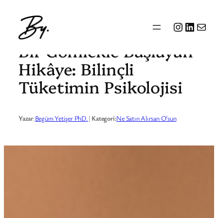
İçeriğe
Instagra
Linked
Mail
geç
Bir Gömlekle Başlayan
Hikâye: Bilinçli
Tüketimin Psikolojisi
Yazar
:
Begüm Yetişer PhD.
|
Kategori:
Ne Satın Alırsan O’sun