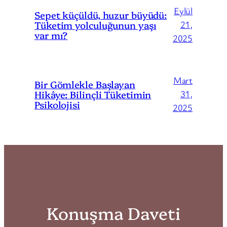
Eylül
Sepet küçüldü, huzur büyüdü:
Tüketim yolculuğunun yaşı
21,
var mı?
2025
Mart
Bir Gömlekle Başlayan
Hikâye: Bilinçli Tüketimin
31,
Psikolojisi
2025
Konuşma Daveti